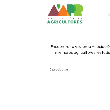
I
Encuentra tu Voz en la Asociación de Agricu
miembros agricultores, estudi
desean patrocinar el desarrollo a
mayor trayectoria en Puerto R
0 productos
futuro de las operaciones agríc
futuro de la vida rural en Puerto Rico. La membresía en la Asociación de A
Puerto Rico significa