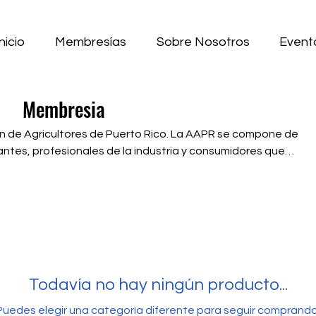
nicio
Membresías
Sobre Nosotros
Event
Membresia
ltores de Puerto Rico. La AAPR se compone de
antes, profesionales de la industria y consumidores que
grícola. Somos la asociación agrícola sin fines de lucro con
ico. A través de una estructura de base, aseguramos el
olas familiares, el incremento de la producción local y el
gricultores de
 que usted es parte de una creciente comunidad
Todavía no hay ningún producto...
Puedes elegir una categoría diferente para seguir comprando